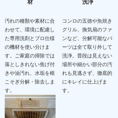
材
洗浄
汚れの種類や素材に合
コンロの五徳や魚焼き
わせて、環境に配慮し
グリル、換気扇のファ
た専用洗剤とプロ仕様
ンなど、分解可能なパ
の機材を使い分けま
ーツは全て取り外して
す。ご家庭の掃除では
洗浄。普段は見えない
落としきれない焦げ付
場所や細かい部分の汚
きや油汚れ、水垢を根
れも見逃さず、徹底的
こそぎ分解・除去しま
にキレイに仕上げま
す。
す。