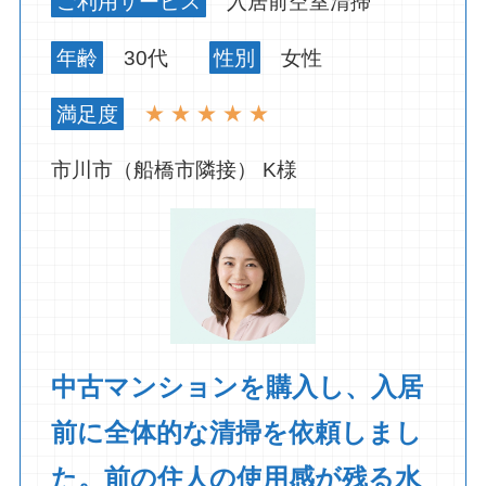
ご利用サービス
入居前空室清掃
年齢
30代
性別
女性
満足度
★ ★ ★ ★ ★
市川市（船橋市隣接） K様
中古マンションを購入し、入居
前に全体的な清掃を依頼しまし
た。前の住人の使用感が残る水