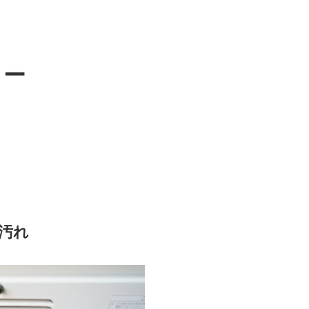
ター
油汚れ