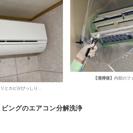
【清掃後】
内部のフ
コリとカビがびっしり…
リビングのエアコン分解洗浄